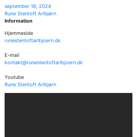
september 18, 2024
Rune Stentoft Arlbjørn
Information
Hjemmeside
runestentoftarlbjoern.dk
E-mail
kontakt@runestentoftarlbjoern.dk
Youtube
Rune Stentoft Arlbjørn