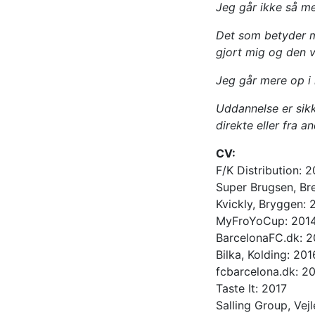
Jeg går ikke så meg
Det som betyder me
gjort mig og den v
Jeg går mere op i 
Uddannelse er sikk
direkte eller fra 
CV:
F/K Distribution: 
Super Brugsen, Br
Kvickly, Bryggen: 
MyFroYoCup: 201
BarcelonaFC.dk: 
Bilka, Kolding: 201
fcbarcelona.dk: 2
Taste It: 2017
Salling Group, Vej