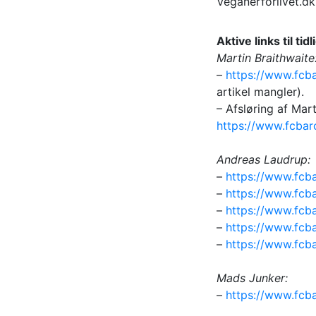
Veganerforlivet.dk
Aktive links til ti
Martin Braithwaite
–
https://www.fcba
artikel mangler).
– Afsløring af Mar
https://www.fcbar
Andreas Laudrup:
–
https://www.fcb
–
https://www.fcb
–
https://www.fcb
–
https://www.fcb
–
https://www.fcba
Mads Junker:
–
https://www.fcb