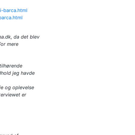
i-barca.html
barca.html
a.dk, da det blev
 For mere
tilhørende
dhold jeg havde
ie og oplevelse
terviewet er