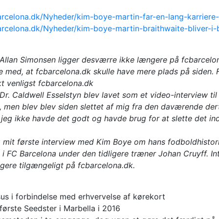
rcelona.dk/Nyheder/kim-boye-martin-far-en-lang-karriere-
rcelona.dk/Nyheder/kim-boye-martin-braithwaite-bliver-i-
Allan Simonsen ligger desværre ikke længere på fcbarcelon
lse med, at fcbarcelona.dk skulle have mere plads på siden.
t venligst fcbarcelona.dk
Dr. Caldwell Esselstyn blev lavet som et video-interview til
, men blev blev siden slettet af mig fra den daværende der
jeg ikke havde det godt og havde brug for at slette det in
g mit første interview med Kim Boye om hans fodboldhistor
 FC Barcelona under den tidligere træner Johan Cruyff. In
gere tilgængeligt på fcbarcelona.dk.
us i forbindelse med erhvervelse af kørekort
første Seedster i Marbella i 2016