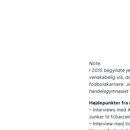
Note:
I 2015 begyndte je
venskabelig vis, d
fodboldkarriere. J
handelsgymnasiet f
Højdepunkter fra
– Interviews med 
Junker til fcbarce
– Interview med tid