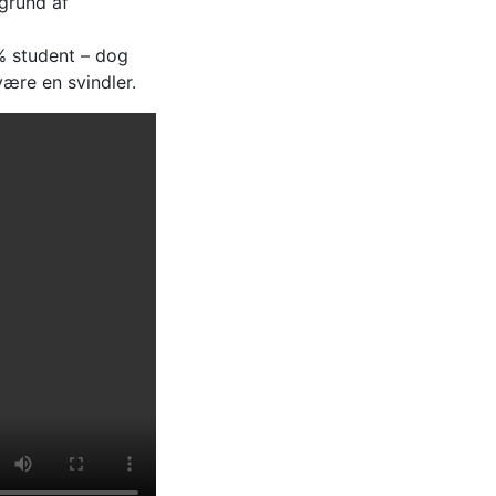
grund af
% student – dog
være en svindler.