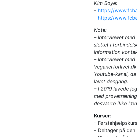
Kim Boye:
–
https://www.fcba
–
https://www.fcba
Note:
– Interviewet med 
slettet i forbinde
information kontak
– Interviewet med 
Veganerforlivet.dk
Youtube-kanal, da 
lavet dengang.
– I 2019 lavede je
med prøvetræning i
desværre ikke læn
Kurser:
– Førstehjælpskurs
– Deltager på den 