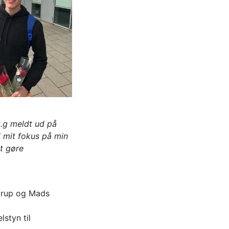
3.g meldt ud på
d mit fokus på min
t gøre
udrup og Mads
lstyn til