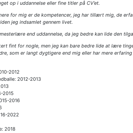
et op i uddannelse eller fine titler på CV’et.
re for mig er de kompetencer, jeg har tillært mig, de erfa
iden jeg indsamlet gennem livet.
mesterlære end uddannelse, da jeg bedre kan lide den tilgan
ert fint for nogle, men jeg kan bare bedre lide at lære tinge
andre, som er langt dygtigere end mig eller har mere erfaring
2010-2012
edballe: 2012-2013
2013
4-2015
2015-2016
6
016-2022
le: 2018