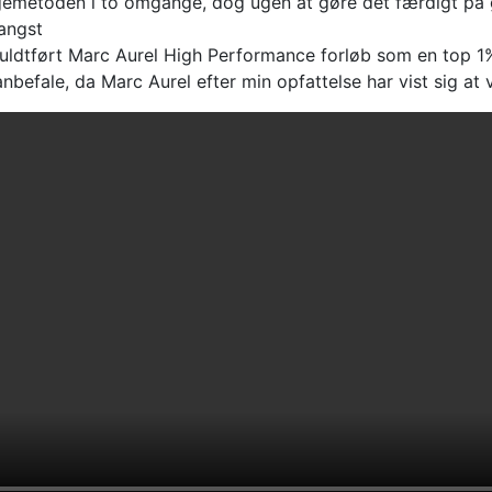
gemetoden i to omgange, dog ugen at gøre det færdigt på 
angst
uldtført Marc Aurel High Performance forløb som en top 1
anbefale, da Marc Aurel efter min opfattelse har vist sig at 