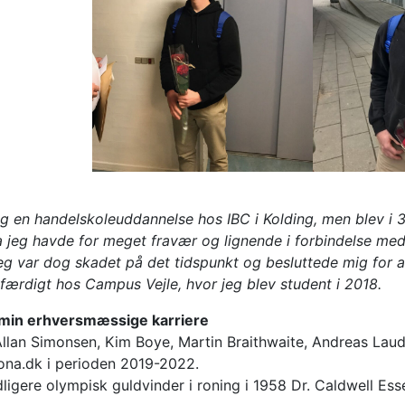
g en handelskoleuddannelse hos IBC i Kolding, men blev i 
a jeg havde for meget fravær og lignende i forbindelse me
eg var dog skadet på det tidspunkt og besluttede mig for a
ærdigt hos Campus Vejle, hvor jeg blev student i 2018.
 min erhversmæssige karriere
Allan Simonsen, Kim Boye, Martin Braithwaite, Andreas La
lona.dk i perioden 2019-2022.
ligere olympisk guldvinder i roning i 1958 Dr. Caldwell Esse