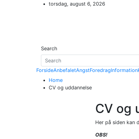
Skip
torsdag, august 6, 2026
to
content
Search
Forside
Anbefalet
Angst
Foredrag
Information
Home
CV og uddannelse
CV og 
Her på siden kan 
OBS!