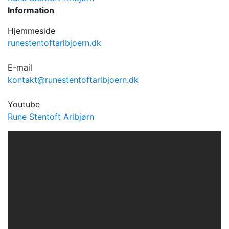
Information
Hjemmeside
runestentoftarlbjoern.dk
E-mail
kontakt@runestentoftarlbjoern.dk
Youtube
Rune Stentoft Arlbjørn