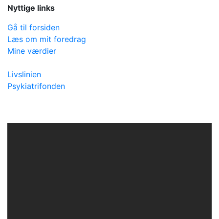
Nyttige links
Gå til forsiden
Læs om mit foredrag
Mine værdier
Livslinien
Psykiatrifonden