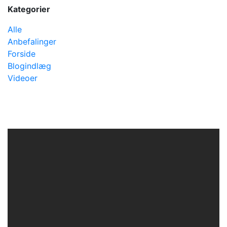
Kategorier
Alle
Anbefalinger
Forside
Blogindlæg
Videoer