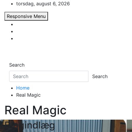
Skip
torsdag, august 6, 2026
to
Responsive Menu
content
Search
Search
Home
Real Magic
Real Magic
Blogindlæg